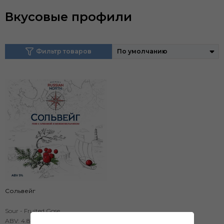
Вкусовые профили
Фильтр товаров
Сольвейг
Sour - Fruited Gose
ABV: 4.8 %