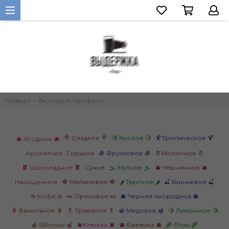
Главная
Вкусовые профили
🍭 Сладкое 🍭
🍋 Кислое 🍋
🍹Тропическое 🍹
🫐 Ягодное 🫐
Ароматное
Горькое
🍇 Фруктовое 🍇
🥛Молочное 🥛
🍫 Шоколадное 🍫
Сухое
🌫️ Мутное 🌫️
🫐 Черничное 🫐
Насыщенное
🍓 Малиновое 🍓
🌶️ Терпкое 🌶️
🍒 Вишневое 🍒
☕ Кофе ☕
🥜 Ореховое 🥜
🫐 Черная смородина 🫐
🍦 Ванильное 🍦
🥬 Травяное 🥬
🍯 Медовое 🍯
🍋 Лимонное 🍋
🍎 Яблоко 🍎
🫐Клюква 🫐
🫐 Ежевика 🫐
🌾 Рожь 🌾