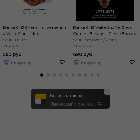
Банка 0.45 Смена Направления
Банка 0.45 Waffle Shuffle: Black
// White Stone (Мск)
Currant, Bananna, Creme Brulee //
Sour - Fruited
Mantra (Спб)
Sour - Smoothie / Pastry
ABV: 6 %
ABV: 6.5 %
590 руб
680 руб
В корзину
В корзину
Вызвать такси
Лиговский проспект, 74