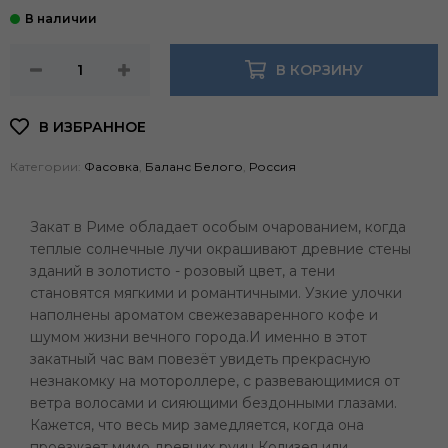
В КОРЗИНУ
Категории:
Фасовка
,
Баланс Белого
,
Россия
Закат в Риме обладает особым очарованием, когда
теплые солнечные лучи окрашивают древние стены
зданий в золотисто - розовый цвет, а тени
становятся мягкими и романтичными. Узкие улочки
наполнены ароматом свежезаваренного кофе и
шумом жизни вечного города.И именно в этот
закатный час вам повезёт увидеть прекрасную
незнакомку на мотороллере, с развевающимися от
ветра волосами и сияющими бездонными глазами.
Кажется, что весь мир замедляется, когда она
проезжает мимо древних руин Колизея или