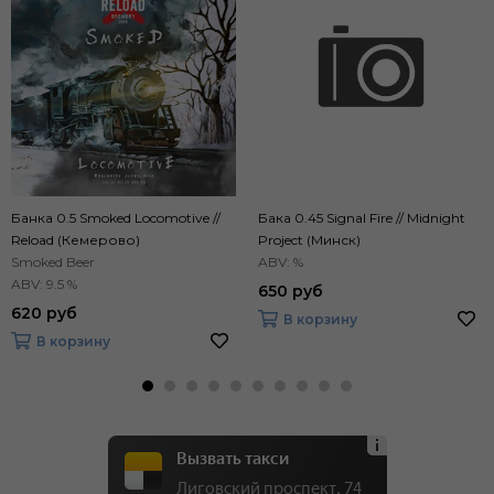
Банка 0.5 Smoked Locomotive //
Бака 0.45 Signal Fire // Midnight
Reload (Кемерово)
Project (Минск)
Smoked Beer
ABV: %
ABV: 9.5 %
650 руб
620 руб
В корзину
В корзину
Вызвать такси
Лиговский проспект, 74