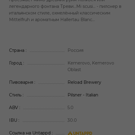
легендарного фонтана Треви...Mi scusi... - пилснер в
итальянском стиле, охмелённый классическим
Mittelfruh и ароматным Hallertau Blanc...
Страна
Россия
Город
Kemerovo, Kemerovo
Oblast
Пивоварня
Reload Brewery
Стиль
Pilsner - Italian
ABV
5.0
IBU
30.0
Ссылка на Untappd