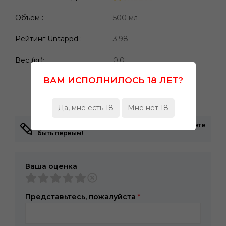
Объем
500 мл
Рейтинг Untappd
3.98
Вес (кг)
0.0
ВАМ ИСПОЛНИЛОСЬ 18 ЛЕТ?
Да, мне есть 18
Мне нет 18
Здесь еще никто не оставлял отзывы. Вы можете
быть первым!
Ваша оценка
Представьтесь, пожалуйста
*