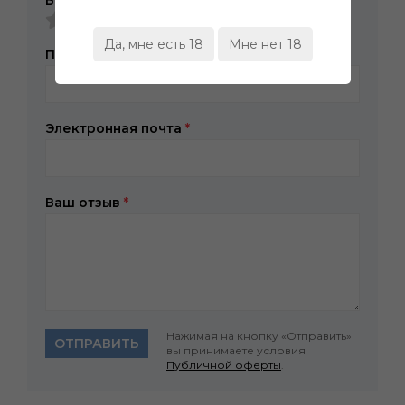
Да, мне есть 18
Мне нет 18
Представьтесь, пожалуйста
*
Электронная почта
*
Ваш отзыв
*
Нажимая на кнопку «Отправить»
ОТПРАВИТЬ
вы принимаете условия
Публичной оферты
.