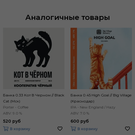
Аналогичные товары
Банка 0.33 Кот В Черном // Black
Банка 0.45 High Goal // Big Village
Cat (Мск)
(Краснодар)
Porter - Coffee
IPA - New England / Hazy
ABV: 9.0 %
ABV: 7.0 %
520 руб
600 руб
В корзину
В корзину