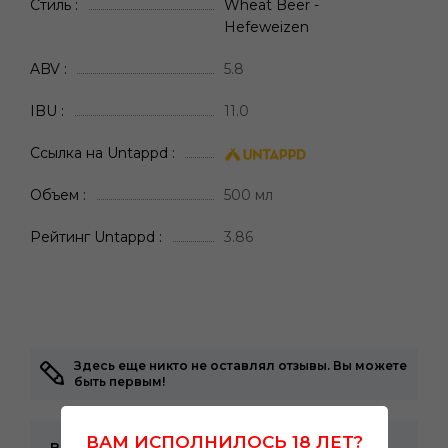
Стиль
Wheat Beer -
Hefeweizen
ABV
5.8
IBU
11.0
Ссылка на Untappd
Объем
500 мл
Рейтинг Untappd
3.86
Здесь еще никто не оставлял отзывы. Вы можете
быть первым!
ВАМ ИСПОЛНИЛОСЬ 18 ЛЕТ?
Ваша оценка