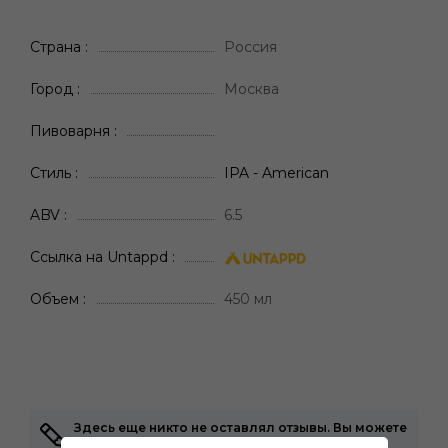
Страна
Россия
Город
Москва
Пивоварня
Стиль
IPA - American
ABV
6.5
Ссылка на Untappd
Объем
450 мл
Здесь еще никто не оставлял отзывы. Вы можете
быть первым!