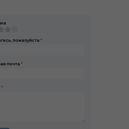
нка
тесь, пожалуйста
*
ая почта
*
в
*