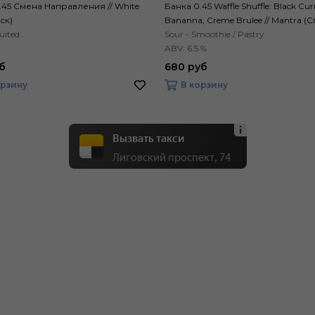
.45 Смена Направления // White
Банка 0.45 Waffle Shuffle: Black Cur
ск)
Bananna, Creme Brulee // Mantra (С
uited
Sour - Smoothie / Pastry
ABV: 6.5 %
б
680 руб
орзину
В корзину
Вызвать такси
Лиговский проспект, 74