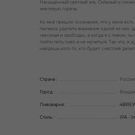
Насыщенный светлый эль. Сильный и сложн
хмелевую горечь.
Ко мне пришло осознание, что у меня есть 
пытаюсь уделить внимание одной из них, др
«веселья и свободы», а когда я с пивом, т
пойти пить пиво и не мучиться. Так что, я
найдешь кого-то, кто будет счастлив дели
Страна
Росси
Город
Влади
Пивоварня
4BRE
Стиль
IPA - I