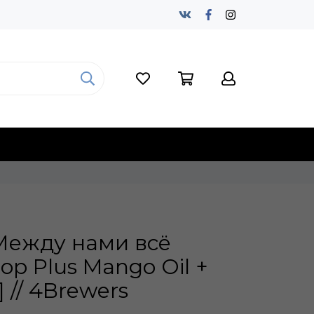
Между нами всё
op Plus Mango Oil +
] // 4Brewers