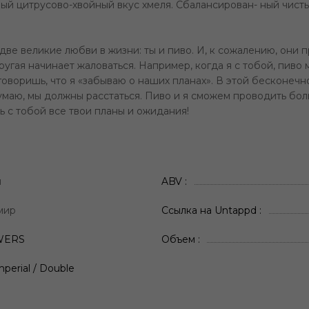
ый цитрусово-хвойный вкус хмеля. Сбалансирован- ный чист
две великие любви в жизни: ты и пиво. И, к сожалению, они 
угая начинает жаловаться. Например, когда я с тобой, пиво 
ы говоришь, что я «забываю о наших планах». В этой бесконе
 думаю, мы должны расстаться. Пиво и я сможем проводить бо
ть с тобой все твои планы и ожидания!
я
ABV
мир
Ссылка на Untappd
WERS
Объем
mperial / Double