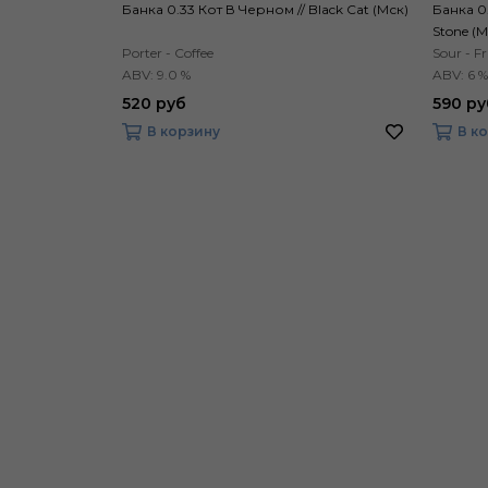
Банка 0.33 Кот В Черном // Black Cat (Мск)
Банка 0
Stone (М
Porter - Coffee
Sour - Fr
ABV: 9.0 %
ABV: 6 %
520 руб
590 ру
В корзину
В к