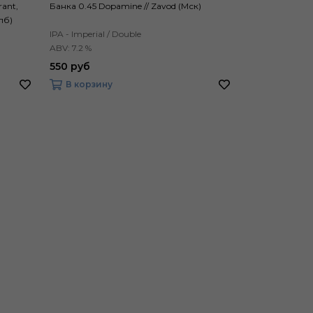
rant,
Банка 0.45 Dopamine // Zavod (Мск)
Банка 0.45 Wai
пб)
IPA - Imperial / Double
IPA - New Engl
ABV: 7.2 %
ABV: 5.9 %
550 руб
540 руб
В корзину
В корзину