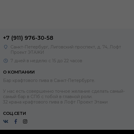
+7 (911) 976-30-58
Санкт-Петербург, Лиговский проспект, д. 74, Лофт
Проект ЭТАЖИ
7 дней в неделю с 15 до 22 часов
О КОМПАНИИ
Бар крафтового пива в Санкт-Петербурге.
У нас есть совершенно точное желание сделать самый-
самый бар в СПб с тобой в главной роли.
32 крана крафтового пива в Лофт Проект Этажи
СОЦ.СЕТИ