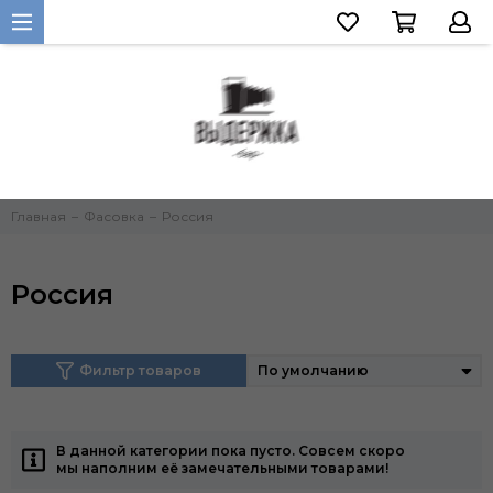
Главная
Фасовка
Россия
Россия
Фильтр товаров
В данной категории пока пусто. Совсем скоро
мы наполним её замечательными товарами!