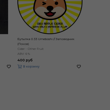
Бутылка 0.33 Umeboshi // Заповедник
Банка 0.5 Elvi
(Псков)
Cider - Other Fruit
Sour - Smoothie
ABV: 6 %
ABV: 6.9 %
400 руб
450 руб
В корзину
В корзину