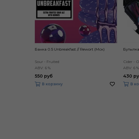
Банка 0.5 Unbreakfast // Rewort (Мск)
Бутылка
Sour - Fruited
Cider - O
ABV: 6 %
ABV: 6 %
550 руб
430 р
В корзину
В к