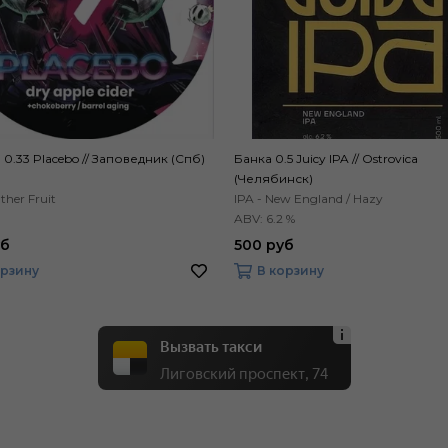
 0.33 Placebo // Заповедник (Спб)
Банка 0.5 Juicy IPA // Ostrovica
(Челябинск)
ther Fruit
IPA - New England / Hazy
ABV: 6.2 %
уб
500 руб
орзину
В корзину
Вызвать такси
Лиговский проспект, 74