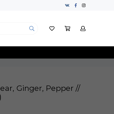
ear, Ginger, Pepper //
)