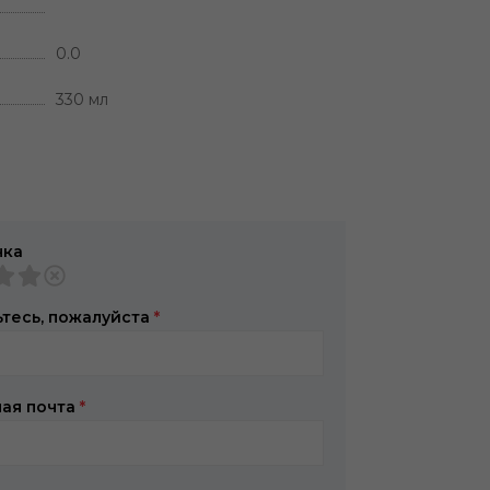
0.0
330 мл
нка
тесь, пожалуйста
*
ая почта
*