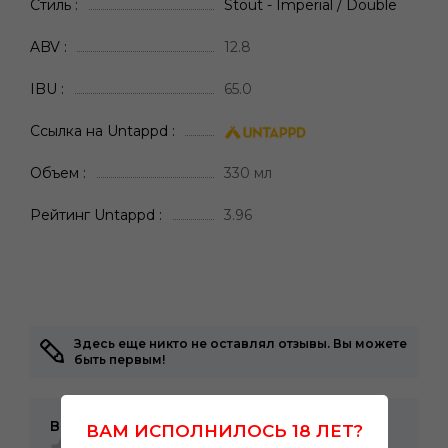
Стиль
Stout - Imperial / Double
ABV
12.8
IBU
65.0
Ссылка на Untappd
Объем
330 мл
Рейтинг Untappd
3.96
Здесь еще никто не оставлял отзывы. Вы можете
быть первым!
Ваша оценка
ВАМ ИСПОЛНИЛОСЬ 18 ЛЕТ?