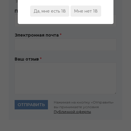
Представьтесь, пожалуйста
*
Да, мне есть 18
Мне нет 18
Электронная почта
*
Ваш отзыв
*
Нажимая на кнопку «Отправить»
ОТПРАВИТЬ
вы принимаете условия
Публичной оферты
.