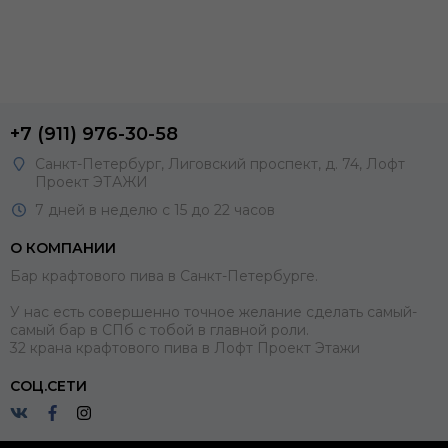
+7 (911) 976-30-58
Санкт-Петербург, Лиговский проспект, д. 74, Лофт
Проект ЭТАЖИ
7 дней в неделю с 15 до 22 часов
О КОМПАНИИ
Бар крафтового пива в Санкт-Петербурге.
У нас есть совершенно точное желание сделать самый-
самый бар в СПб с тобой в главной роли.
32 крана крафтового пива в Лофт Проект Этажи
СОЦ.СЕТИ